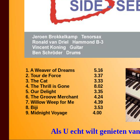
1. A Weaver of Dreams
5.16
2. Tour de Force
3.37
3. The Cat
3.33
4. The Thrill is Gone
8.02
5. Our Delight
3.35
6. The Groove Merchant
4.24
7. Willow Weep for Me
4.39
8. Biji
3.53
9. Midnight Voyage
4.00
Als U echt wilt genieten va