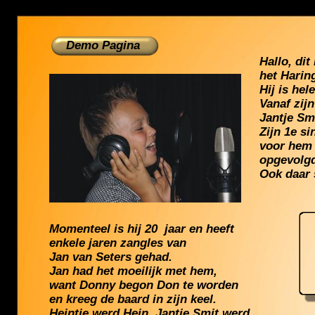
Demo Pagina
Hallo, di
het Harin
Hij is he
Vanaf zijn
Jantje Sm
Zijn 1e si
voor hem 
opgevolgd
Ook daar 
Momenteel is hij 20 jaar en heeft
enkele jaren zangles van
Jan van Seters gehad.
Jan had het moeilijk met hem,
want Donny begon Don te worden
en kreeg de baard in zijn keel.
Heintje werd Hein, Jantje Smit werd